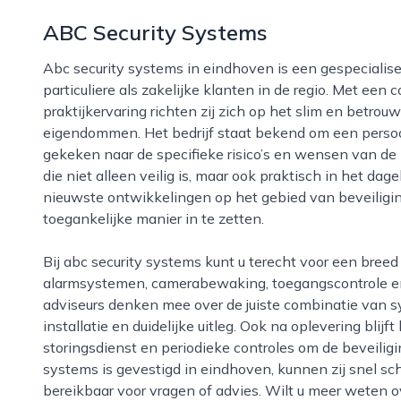
ABC Security Systems
Abc security systems in eindhoven is een gespecialiseerde beveiligingspartner voor zowel
particuliere als zakelijke klanten in de regio. Met ee
praktijkervaring richten zij zich op het slim en betro
eigendommen. Het bedrijf staat bekend om een persoonl
gekeken naar de specifieke risico’s en wensen van de
die niet alleen veilig is, maar ook praktisch in het dag
nieuwste ontwikkelingen op het gebied van beveiligi
toegankelijke manier in te zetten.
Bij abc security systems kunt u terecht voor een breed pakket aan diensten, waaronder
alarmsystemen, camerabewaking, toegangscontrole en
adviseurs denken mee over de juiste combinatie van 
installatie en duidelijke uitleg. Ook na oplevering blijft
storingsdienst en periodieke controles om de beveilig
systems is gevestigd in eindhoven, kunnen zij snel sch
bereikbaar voor vragen of advies. Wilt u meer weten o