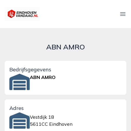
eindhovenvandaag.nl
Ope
ABN AMRO
Bedrijfsgegevens
ABN AMRO
Adres
Vestdijk 18
5611CC Eindhoven