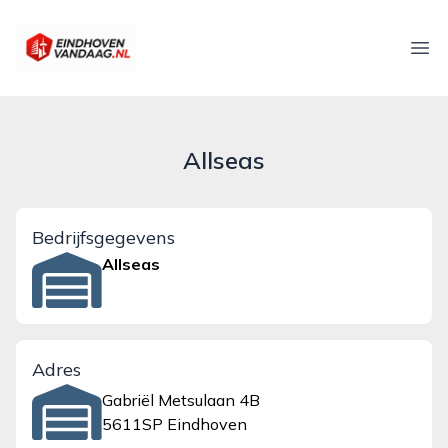
eindhovenvandaag.nl
Ope
Allseas
Bedrijfsgegevens
Allseas
Adres
Gabriël Metsulaan 4B
5611SP Eindhoven