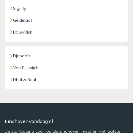
Signify
Geldmaat
BouwRisk
Django's
Van Rijswijck
Dhol & Soul
EindhovenVandaag.nl
De startpagina voor jou als Eindhoven inwoner. Het laatste