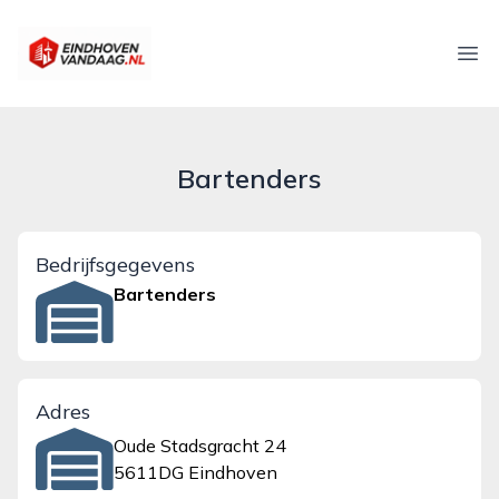
eindhovenvandaag.nl
Ope
Bartenders
Bedrijfsgegevens
Bartenders
Adres
Oude Stadsgracht 24
5611DG Eindhoven