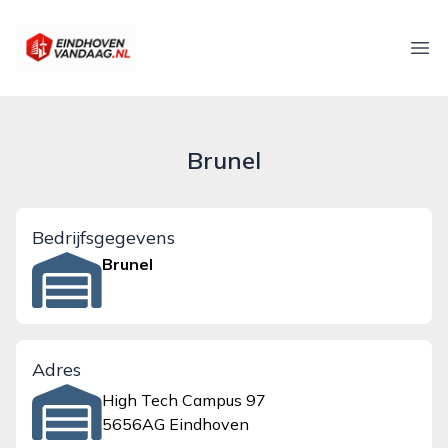
eindhovenvandaag.nl
Ope
Brunel
Bedrijfsgegevens
Brunel
Adres
High Tech Campus 97
5656AG Eindhoven