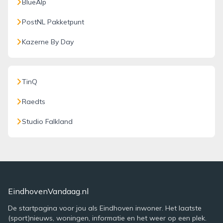
BlueAlp
PostNL Pakketpunt
Kazerne By Day
TinQ
Raedts
Studio Falkland
EindhovenVandaag.nl
De startpagina voor jou als Eindhoven inwoner. Het laatste
(sport)nieuws, woningen, informatie en het weer op een plek.