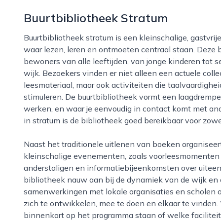
Buurtbibliotheek Stratum
Buurtbibliotheek stratum is een kleinschalige, gastvrije bibliotheek in de eindhovense wijk stratum,
waar lezen, leren en ontmoeten centraal staan. Deze bu
bewoners van alle leeftijden, van jonge kinderen tot 
wijk. Bezoekers vinden er niet alleen een actuele colle
leesmateriaal, maar ook activiteiten die taalvaardigheid
stimuleren. De buurtbibliotheek vormt een laagdrempeli
werken, en waar je eenvoudig in contact komt met ande
in stratum is de bibliotheek goed bereikbaar voor zowel
Naast het traditionele uitlenen van boeken organiseert buurtbibliotheek stratum regelmatig
kleinschalige evenementen, zoals voorleesmomenten vo
anderstaligen en informatiebijeenkomsten over uitee
bibliotheek nauw aan bij de dynamiek van de wijk en 
samenwerkingen met lokale organisaties en scholen 
zich te ontwikkelen, mee te doen en elkaar te vinden.
binnenkort op het programma staan of welke faciliteit