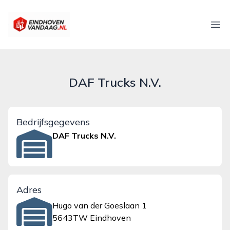
eindhovenvandaag.nl
Ope
DAF Trucks N.V.
Bedrijfsgegevens
DAF Trucks N.V.
Adres
Hugo van der Goeslaan 1
5643TW Eindhoven