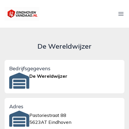
eindhovenvandaag.nl
Ope
De Wereldwijzer
Bedrijfsgegevens
De Wereldwijzer
Adres
Pastoriestraat 88
5623AT Eindhoven