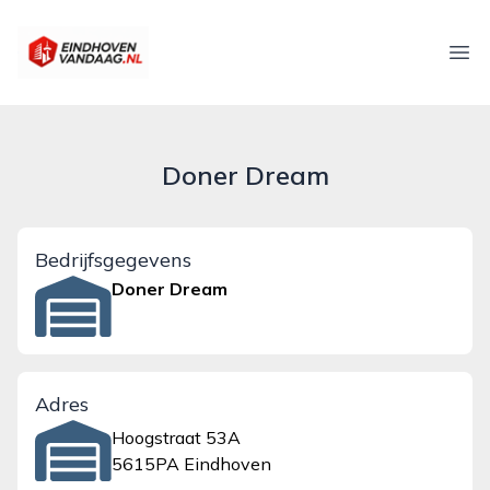
eindhovenvandaag.nl
Ope
Doner Dream
Bedrijfsgegevens
Doner Dream
Adres
Hoogstraat 53A
5615PA Eindhoven