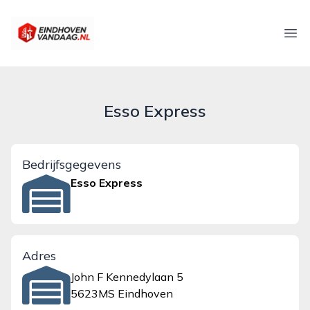
eindhovenvandaag.nl
Ope
Esso Express
Bedrijfsgegevens
Esso Express
Adres
John F Kennedylaan 5
5623MS Eindhoven