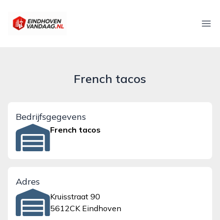
eindhovenvandaag.nl
Ope
French tacos
Bedrijfsgegevens
French tacos
Adres
Kruisstraat 90
5612CK Eindhoven