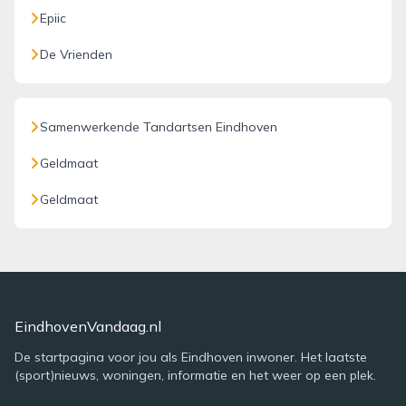
Epiic
De Vrienden
Samenwerkende Tandartsen Eindhoven
Geldmaat
Geldmaat
EindhovenVandaag.nl
De startpagina voor jou als Eindhoven inwoner. Het laatste
(sport)nieuws, woningen, informatie en het weer op een plek.