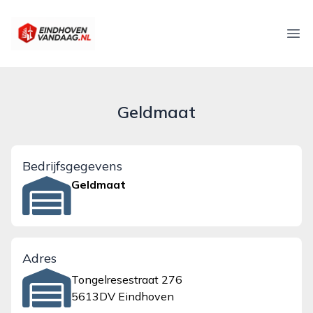
eindhovenvandaag.nl
Ope
Geldmaat
Bedrijfsgegevens
Geldmaat
Adres
Tongelresestraat 276
5613DV Eindhoven