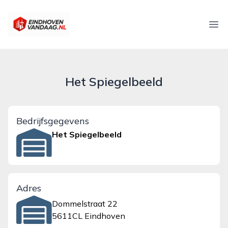
eindhovenvandaag.nl
Ope
Het Spiegelbeeld
Bedrijfsgegevens
Het Spiegelbeeld
Adres
Dommelstraat 22
5611CL Eindhoven