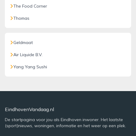
The Food Corner
Thomas
Geldmaat
Air Liquide B.V.
Yang Yang Sushi
EindhovenVandaag.nl
De startpagina voor jou als Eindhoven inwoner. Het laatste
(sport)nieuws, woningen, informatie en het weer op een plek.