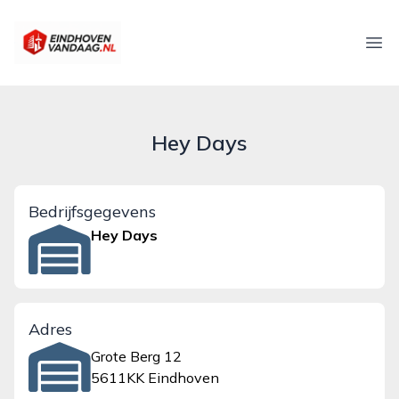
eindhovenvandaag.nl
Ope
Hey Days
Bedrijfsgegevens
Hey Days
Adres
Grote Berg 12
5611KK Eindhoven