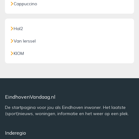
Cappuccino
Hal2
Van Ierssel
KIOM
EindhovenVandaag.nl
De startpagina voor jou als Eindhoven inwoner. Het laatste
(sport)nieuws, woningen, informatie en het weer op een plek.
Inderegio