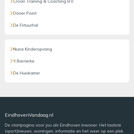
Croan Training & Coaching B.V.
Döner Point
De Frituurhal
Nuna Kinderopvang
't Barrierke
De Huiskamer
EindhovenVandaag.nl
De startpagina voor jou als Eindhoven inwoner. Het laatste
(sport)nieuws, woningen, informatie en het weer op een plek.