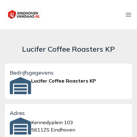
eindhovenvandaag.nl
Ope
Lucifer Coffee Roasters KP
Bedrijfsgegevens
Lucifer Coffee Roasters KP
Adres
Kennedyplein 103
5611ZS Eindhoven