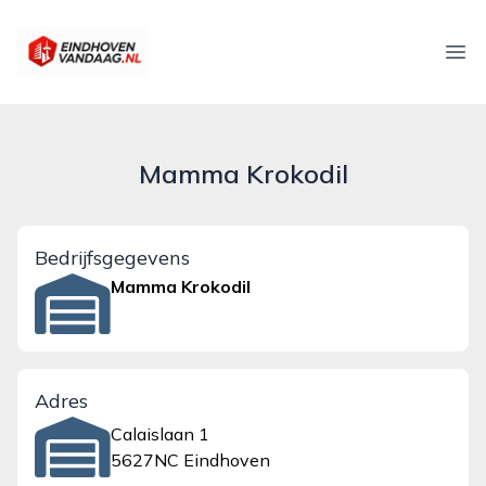
eindhovenvandaag.nl
Ope
Mamma Krokodil
Bedrijfsgegevens
Mamma Krokodil
Adres
Calaislaan 1
5627NC Eindhoven