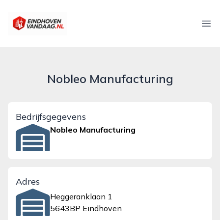
eindhovenvandaag.nl
Ope
Nobleo Manufacturing
Bedrijfsgegevens
Nobleo Manufacturing
Adres
Heggeranklaan 1
5643BP Eindhoven