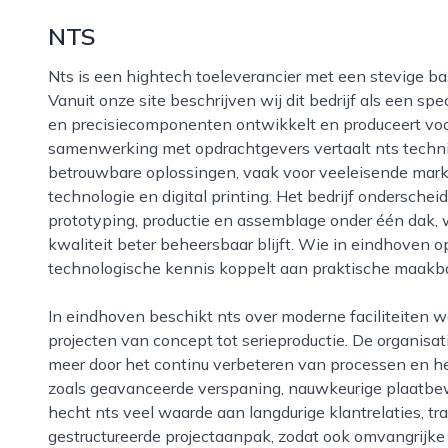
NTS
Nts is een hightech toeleverancier met een stevige basis in eindhoven, midden in de brainportregio.
Vanuit onze site beschrijven wij dit bedrijf als een 
en precisiecomponenten ontwikkelt en produceert voor
samenwerking met opdrachtgevers vertaalt nts techn
betrouwbare oplossingen, vaak voor veeleisende markt
technologie en digital printing. Het bedrijf ondersche
prototyping, productie en assemblage onder één dak, 
kwaliteit beter beheersbaar blijft. Wie in eindhoven 
technologische kennis koppelt aan praktische maakbaar
In eindhoven beschikt nts over moderne faciliteiten waar multidisciplinaire teams werken aan
projecten van concept tot serieproductie. De organisati
meer door het continu verbeteren van processen en h
zoals geavanceerde verspaning, nauwkeurige plaatb
hecht nts veel waarde aan langdurige klantrelaties, 
gestructureerde projectaanpak, zodat ook omvangrijke t