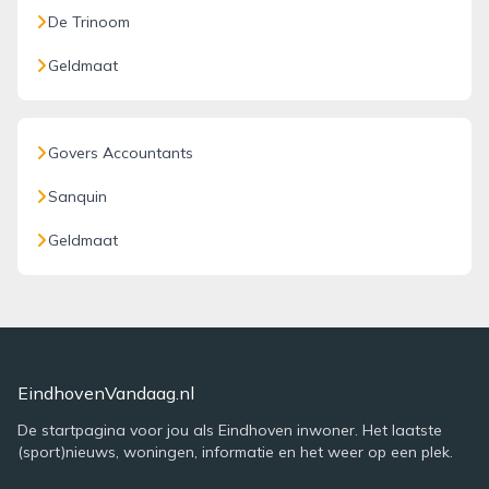
De Trinoom
Geldmaat
Govers Accountants
Sanquin
Geldmaat
EindhovenVandaag.nl
De startpagina voor jou als Eindhoven inwoner. Het laatste
(sport)nieuws, woningen, informatie en het weer op een plek.