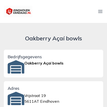
eindhovenvandaag.nl
Ope
Oakberry Açaí bowls
Bedrijfsgegevens
Oakberry Açaí bowls
Adres
Vrijstraat 19
5611AT Eindhoven