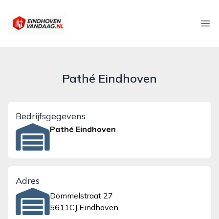
eindhovenvandaag.nl
Ope
Pathé Eindhoven
Bedrijfsgegevens
Pathé Eindhoven
Adres
Dommelstraat 27
5611CJ Eindhoven