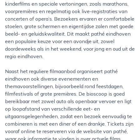
kinderfilms en speciale vertoningen, zoals marathons,
voorpremières en regelmatig ook live-registraties van
concerten of opera’s. Bezoekers ervaren er comfortabele
stoelen, grote schermen en eigentijdse zalen met goede
beeld- en geluidskwaliteit. Dit maakt pathé eindhoven
een populaire keuze voor een avondje uit, zowel
doordeweeks als in het weekend, voor jong en oud uit de
regio eindhoven.
Naast het reguliere filmaanbod organiseert pathé
eindhoven ook diverse evenementen en
themavoorstellingen, bijvoorbeeld rond feestdagen,
filmfestivals of grote premières. De bioscoop is goed
bereikbaar met zowel auto als openbaar vervoer en ligt
op loopafstand van verschillende eet- en
uitgaansgelegenheden, zodat een bezoek eenvoudig te
combineren is met een diner of een drankje. Tickets zijn
vooraf online te reserveren via de website van pathé,
waar ook informatie te vinden is over actuele films,