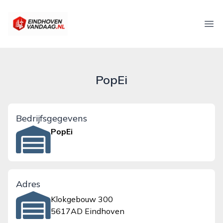
eindhovenvandaag.nl
Ope
PopEi
Bedrijfsgegevens
PopEi
Adres
Klokgebouw 300
5617AD Eindhoven