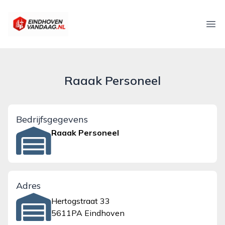
eindhovenvandaag.nl
Ope
Raaak Personeel
Bedrijfsgegevens
Raaak Personeel
Adres
Hertogstraat 33
5611PA Eindhoven