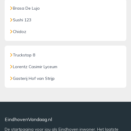
Brasa De Lujo
Sushi 123
Chidoz
Truckstop 8
Lorentz Casimir Lyceum
Gasterij Hof van Strijp
EindhovenVandaag.nl
De startpagina voor jou als Eindhoven inwoner. Het laatste