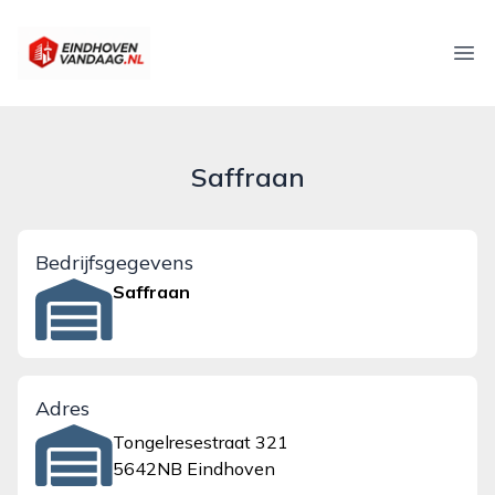
eindhovenvandaag.nl
Ope
Saffraan
Bedrijfsgegevens
Saffraan
Adres
Tongelresestraat 321
5642NB Eindhoven