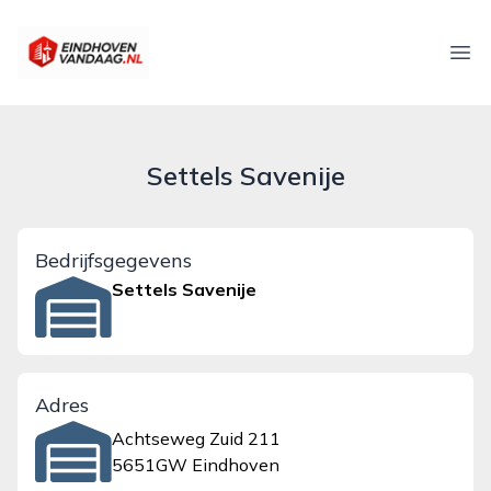
eindhovenvandaag.nl
Ope
Settels Savenije
Bedrijfsgegevens
Settels Savenije
Adres
Achtseweg Zuid 211
5651GW Eindhoven