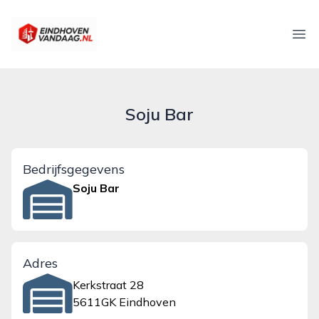
eindhovenvandaag.nl
Ope
Soju Bar
Bedrijfsgegevens
Soju Bar
Adres
Kerkstraat 28
5611GK Eindhoven