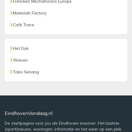
Frencken Mechatronics Europe
Materials Factory
Café Trace
Het Dok
Wiesen
Toko Senang
EindhovenVandaag.nl
De startpagina voor jou als Eindhoven inwoner. Het laatste
(sport)nieuws, woningen, informatie en het weer op een plek.