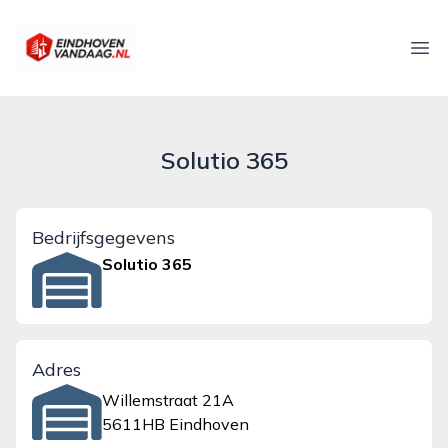
eindhovenvandaag.nl
Ope
Solutio 365
Bedrijfsgegevens
Solutio 365
Adres
Willemstraat 21A
5611HB Eindhoven