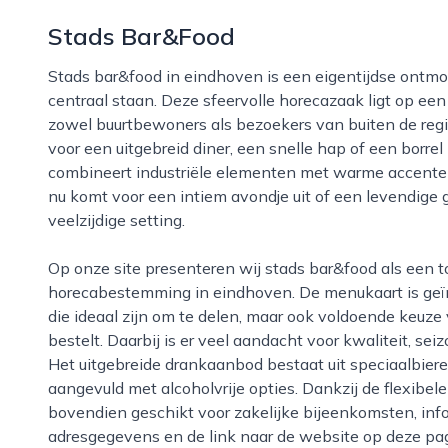
Stads Bar&Food
Stads bar&food in eindhoven is een eigentijdse ontmoetingsplek waar eten, drinken en gezelligheid
centraal staan. Deze sfeervolle horecazaak ligt op een 
zowel buurtbewoners als bezoekers van buiten de regio
voor een uitgebreid diner, een snelle hap of een borrel 
combineert industriële elementen met warme accenten,
nu komt voor een intiem avondje uit of een levendige 
veelzijdige setting.
Op onze site presenteren wij stads bar&food als een toegankelijke én verrassende
horecabestemming in eindhoven. De menukaart is geï
die ideaal zijn om te delen, maar ook voldoende keuze
bestelt. Daarbij is er veel aandacht voor kwaliteit, se
Het uitgebreide drankaanbod bestaat uit speciaalbiere
aangevuld met alcoholvrije opties. Dankzij de flexibele
bovendien geschikt voor zakelijke bijeenkomsten, infor
adresgegevens en de link naar de website op deze pag