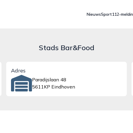
Nieuws
Sport
112-meldi
Stads Bar&Food
Adres
Paradijslaan 48
5611KP Eindhoven