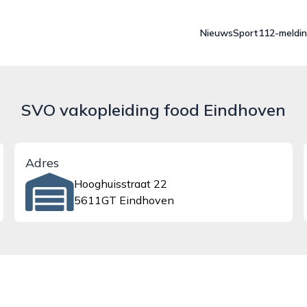
Nieuws
Sport
112-meldi
SVO vakopleiding food Eindhoven
Adres
Hooghuisstraat 22
5611GT Eindhoven