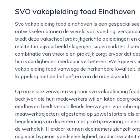
SVO vakopleiding food Eindhoven
Svo vakopleiding food eindhoven is een gespecialiseerde opleider voor iedereen die zich wil
ontwikkelen binnen de wereld van voeding, versprodu
biedt deze vakschool praktijkgerichte opleidingen en 
realiteit in bijvoorbeeld slagerijen, supermarkten, hor
combinatie van theorie en praktijk zorgt ervoor dat 
hun vaardigheden merkbaar verbeteren. Werkgevers in
vakopleiding food vanwege de herkenbare kwaliteit, de
koppeling met de behoeften van de arbeidsmarkt.
Op onze site verwijzen wij naar svo vakopleiding food eindhoven als een betrouwbare partner voor
bedrijven die hun medewerkers willen laten doorgroei
eindhoven biedt verschillende leerwegen, van mbo-opl
maatwerktrajecten, afgestemd op zowel starters als 
begeleiding van docenten met praktijkervaring, in een 
de werkplek. Hierdoor kunnen deelnemers zichzelf ont
oog voor hygiëne, voedselveiligheid, productkwaliteit