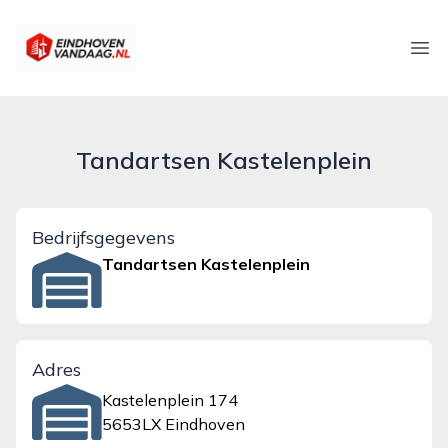
eindhovenvandaag.nl
Ope
Tandartsen Kastelenplein
Bedrijfsgegevens
Tandartsen Kastelenplein
Adres
Kastelenplein 174
5653LX Eindhoven