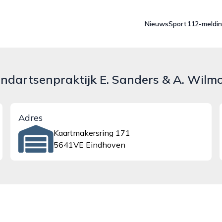
Nieuws
Sport
112-meldi
ndartsenpraktijk E. Sanders & A. Wilm
Adres
Kaartmakersring 171
5641VE Eindhoven