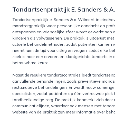
Tandartsenpraktijk E. Sanders & A
Tandartsenpraktijk e. Sanders & a. Wilmont in eindhoven is een moderne en toegankelijke
mondzorgpraktijk waar persoonlijke aandacht en profes
ontspannen en vriendelijke sfeer wordt gewerkt aan e
kinderen als volwassenen. De praktijk is uitgerust m
actuele behandelmethoden, zodat patiënten kunnen re
neemt ruim de tijd voor uitleg en vragen, zodat elke be
zoek is naar een ervaren en klantgerichte tandarts in 
betrouwbare keuze.
Naast de reguliere tandartscontroles biedt tandartsenpraktijk e. Sanders & a. Wilmont diverse
aanvullende behandelingen, zoals preventieve mondz
restauratieve behandelingen. Er wordt nauw sameng
specialisten, zodat patiënten op één vertrouwde plek
tandheelkundige zorg. De praktijk kenmerkt zich door
communicatielijnen, waardoor ook mensen met tandart
website van de praktijk zijn meer informatie over be