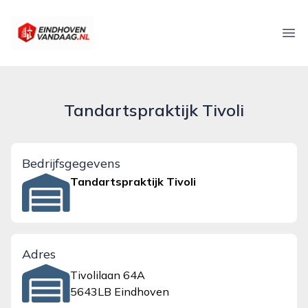
eindhovenvandaag.nl
Ope
Tandartspraktijk Tivoli
Bedrijfsgegevens
Tandartspraktijk Tivoli
Adres
Tivolilaan 64A
5643LB Eindhoven