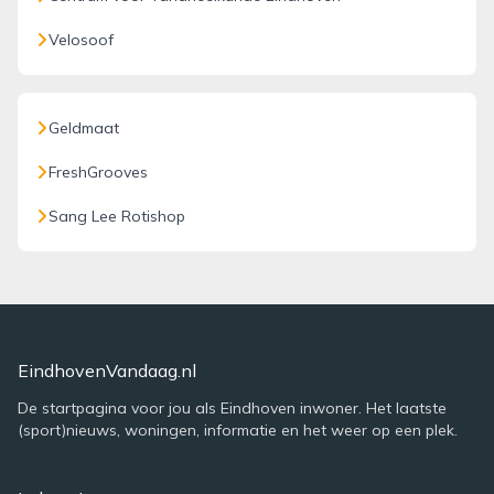
Velosoof
Geldmaat
FreshGrooves
Sang Lee Rotishop
EindhovenVandaag.nl
De startpagina voor jou als Eindhoven inwoner. Het laatste
(sport)nieuws, woningen, informatie en het weer op een plek.