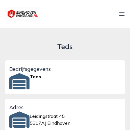
eindhovenvandaag.nl
Ope
Teds
Bedrijfsgegevens
Teds
Adres
Leidingstraat 45
5617AJ Eindhoven