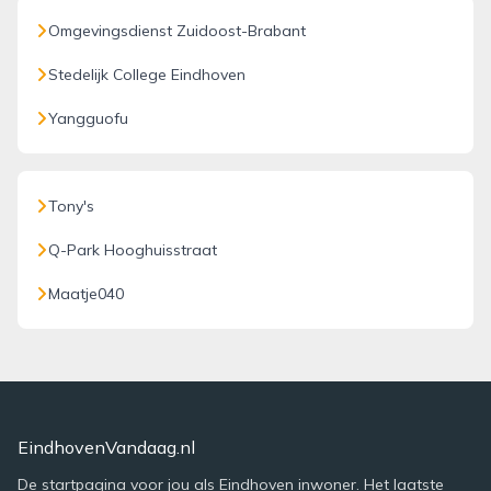
Omgevingsdienst Zuidoost-Brabant
Stedelijk College Eindhoven
Yangguofu
Tony's
Q-Park Hooghuisstraat
Maatje040
EindhovenVandaag.nl
De startpagina voor jou als Eindhoven inwoner. Het laatste