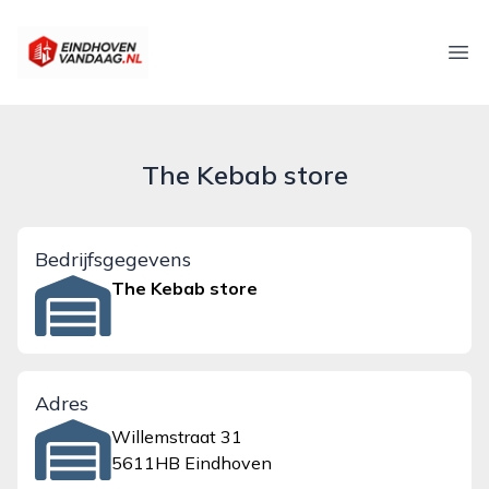
eindhovenvandaag.nl
Ope
The Kebab store
Bedrijfsgegevens
The Kebab store
Adres
Willemstraat 31
5611HB Eindhoven