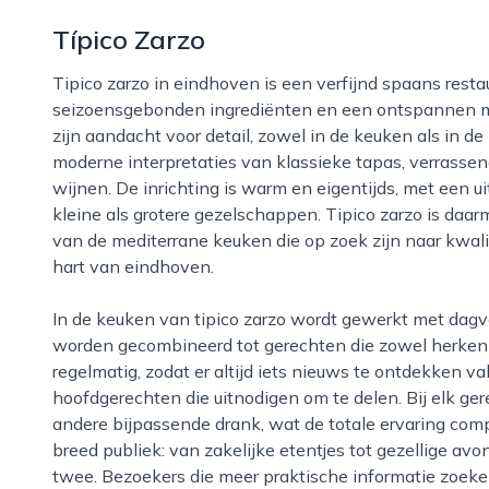
Típico Zarzo
Tipico zarzo in eindhoven is een verfijnd spaans restaurant dat zich richt op pure smaken,
seizoensgebonden ingrediënten en een ontspannen maa
zijn aandacht voor detail, zowel in de keuken als in 
moderne interpretaties van klassieke tapas, verrasse
wijnen. De inrichting is warm en eigentijds, met een u
kleine als grotere gezelschappen. Tipico zarzo is daa
van de mediterrane keuken die op zoek zijn naar kwalite
hart van eindhoven.
In de keuken van tipico zarzo wordt gewerkt met dagverse producten, waarbij groenten, vlees en vis
worden gecombineerd tot gerechten die zowel herkenb
regelmatig, zodat er altijd iets nieuws te ontdekken val
hoofdgerechten die uitnodigen om te delen. Bij elk ger
andere bijpassende drank, wat de totale ervaring comp
breed publiek: van zakelijke etentjes tot gezellige av
twee. Bezoekers die meer praktische informatie zoeken