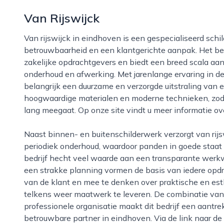
Van Rijswijck
Van rijswijck in eindhoven is een gespecialiseerd schildersbedrijf dat bekendstaat om vakmanschap,
betrouwbaarheid en een klantgerichte aanpak. Het bedri
zakelijke opdrachtgevers en biedt een breed scala aan
onderhoud en afwerking. Met jarenlange ervaring in de
belangrijk een duurzame en verzorgde uitstraling van 
hoogwaardige materialen en moderne technieken, zodat 
lang meegaat. Op onze site vindt u meer informatie o
Naast binnen- en buitenschilderwerk verzorgt van rijswijck ook houtrotreparaties, kleuradvies en
periodiek onderhoud, waardoor panden in goede staat
bedrijf hecht veel waarde aan een transparante werkwi
een strakke planning vormen de basis van iedere opdr
van de klant en mee te denken over praktische en est
telkens weer maatwerk te leveren. De combinatie van
professionele organisatie maakt dit bedrijf een aantre
betrouwbare partner in eindhoven. Via de link naar d