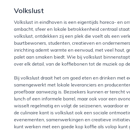
Volkslust
Volkslust in eindhoven is een eigentijds horeca- en ontmoetingsconcept waar aandacht voor
ambacht, sfeer en lokale betrokkenheid centraal staa
volkslust, ontdekken zij een plek die voelt als een ver
buurtbewoners, studenten, creatieven en ondernemers
inrichting ademt warmte en eenvoud, met veel hout, groe
palet aan smaken biedt. Wie bij volkslust binnenstapt,
over elk detail, van de koffiebonen tot de muziek op d
Bij volkslust draait het om goed eten en drinken met een verhaal. Waar mogelijk wordt
samengewerkt met lokale leveranciers en producenten
proefbaar aanwezig is. Bezoekers kunnen er terecht v
lunch of een informele borrel, maar ook voor een avon
wisselt regelmatig en volgt de seizoenen, waardoor er
de culinaire kant is volkslust ook een sociale ontmoeti
evenementen, samenwerkingen en creatieve initiatieven
kunt werken met een goede kop koffie als volop kunt 