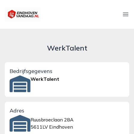
eindhovenvandaag.nl
Ope
WerkTalent
Bedrijfsgegevens
WerkTalent
Adres
Ruusbroeclaan 28A
5611LV Eindhoven