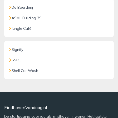
De Boerderij
ASML Building 39
Jungle Café
Signify
SSRE
Shell Car Wash
EindhovenVandaag.nl
De startpagina voor jou als Eindhoven inwoner. Het laatste