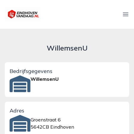
eindhovenvandaag.nl
Ope
WillemsenU
Bedrijfsgegevens
WillemsenU
Adres
Groenstraat 6
5642CB Eindhoven