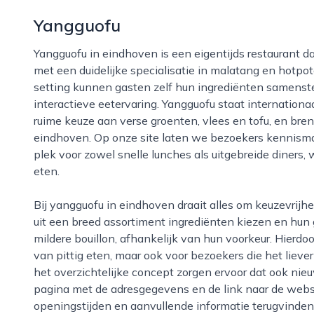
Yangguofu
Yangguofu in eindhoven is een eigentijds restaurant dat zich richt op de authentieke chinese keuken,
met een duidelijke specialisatie in malatang en hotpo
setting kunnen gasten zelf hun ingrediënten samenstel
interactieve eetervaring. Yangguofu staat internation
ruime keuze aan verse groenten, vlees en tofu, en bre
eindhoven. Op onze site laten we bezoekers kennisma
plek voor zowel snelle lunches als uitgebreide diners, w
eten.
Bij yangguofu in eindhoven draait alles om keuzevrijheid, smaakbalans en kwaliteit. Gasten kunnen
uit een breed assortiment ingrediënten kiezen en hun g
mildere bouillon, afhankelijk van hun voorkeur. Hierdoo
van pittig eten, maar ook voor bezoekers die het lieve
het overzichtelijke concept zorgen ervoor dat ook ni
pagina met de adresgegevens en de link naar de web
openingstijden en aanvullende informatie terugvinde