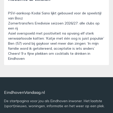
PSV-aankoop Kodai Sano lijkt gebouwd voor de speelstijl
van Bosz
Zomertransfers Eredivisie seizoen 2026/27: alle clubs op
een rij
Asiel overspoeld met positiviteit na opvang elf sterk
verwaarloosde katten: ‘Katje met één oog is juist populair’
Ben (57) vond bij gaykoor veel meer dan zingen: ‘In mijn
familie word ik getolereerd, acceptatie is iets anders’
Cheers! 9 x fijne plekken om cocktails te drinken in
Eindhoven
EindhovenVandaag.nl
De startpagina voor jou als Eindhoven inwoner. Het laatste
(sport)nieuws, woningen, informatie en het weer op een plek.