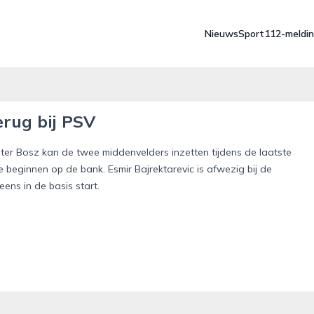
Nieuws
Sport
112-meldi
erug bij PSV
eter Bosz kan de twee middenvelders inzetten tijdens de laatste
 beginnen op de bank. Esmir Bajrektarevic is afwezig bij de
ns in de basis start.