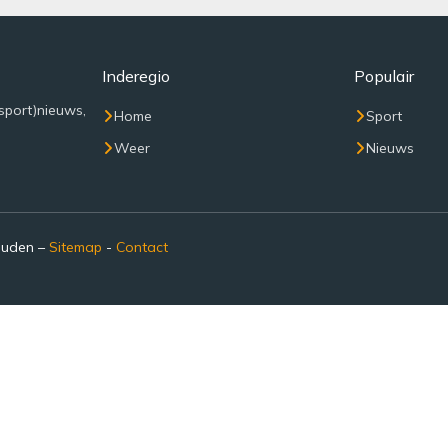
Inderegio
Populair
sport)nieuws,
Home
Sport
Weer
Nieuws
ouden –
Sitemap
-
Contact