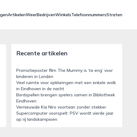
ngen
Artikelen
Weer
Bedrijven
Winkels
Telefoonnummers
Straten
Recente artikelen
Promotieposter film The Mummy is ‘te eng’ voor
kinderen in Londen
Veel ruimte voor opklaringen met een enkele wolk
in Eindhoven in de nacht
Bordspellen brengen spelers samen in Bibliotheek
Eindhoven
Vernieuwde Kia Niro voortaan zonder stekker
Supercomputer voorspelt: PSV wordt vierde jaar
op rij landskampioen