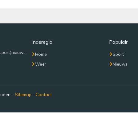
Inderegio
Populair
sport)nieuws,
Home
Sport
Weer
Nieuws
ouden –
Sitemap
-
Contact