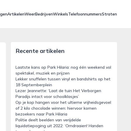
ngen
Artikelen
Weer
Bedrijven
Winkels
Telefoonnummers
Straten
Recente artikelen
Laatste kans op Park Hilaria: nog één weekend vol
spektakel, muziek en prijzen
Lekker snuffelen tussen vinyl en bandshirts op het
18 Septemberplein
Lezer Jeannette: ‘Laat de tuin Het Verborgen
Paradijs intact voor schoolklasjes’
Op je kop hangen voor het ultieme vrijheidsgevoel
of 2 kilo chocolade winnen: hiervoor komen
bezoekers naar Park Hilaria
Politie deelt beelden van verijdelde
liquidatiepoging uit 2022: ‘Omdraaien! Handen