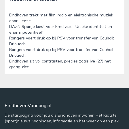
Eindhoven trekt met film, radio en elektronische muziek
door Heeze
DAZN Spanje kiest voor Eredivisie: 'Unieke identiteit en
enorm potentieel'
Rangers voert druk op bij PSV voor transfer van Couhaib
Driouech
Rangers voert druk op bij PSV voor transfer van Couhaib
Driouech
Eindhoven zit vol contrasten, precies zoals Ive (27) het
graag ziet
EindhovenVandaag.nl
De startpagina voor jou als Eindhoven inwoner. Het laatste
(sport)nieuws, woningen, informatie en het weer op een plek.