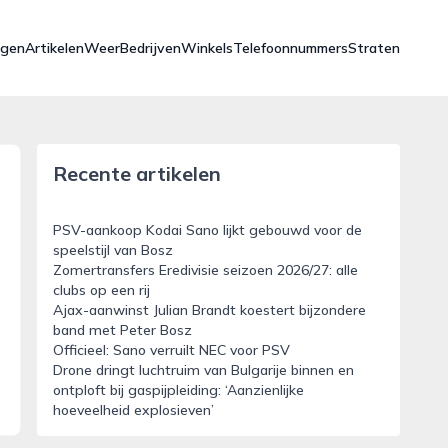
ngen
Artikelen
Weer
Bedrijven
Winkels
Telefoonnummers
Straten
Recente artikelen
PSV-aankoop Kodai Sano lijkt gebouwd voor de
speelstijl van Bosz
Zomertransfers Eredivisie seizoen 2026/27: alle
clubs op een rij
Ajax-aanwinst Julian Brandt koestert bijzondere
band met Peter Bosz
Officieel: Sano verruilt NEC voor PSV
Drone dringt luchtruim van Bulgarije binnen en
ontploft bij gaspijpleiding: ‘Aanzienlijke
hoeveelheid explosieven’