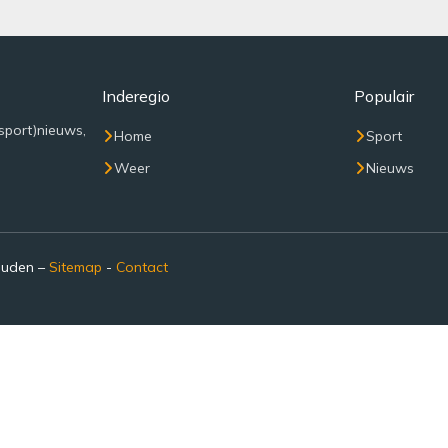
Inderegio
Populair
sport)nieuws,
Home
Sport
Weer
Nieuws
ouden –
Sitemap
-
Contact