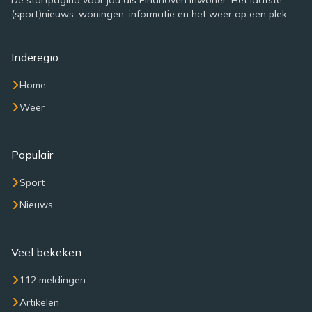
De startpagina voor jou als Eindhoven inwoner. Het laatste
(sport)nieuws, woningen, informatie en het weer op een plek.
Inderegio
Home
Weer
Populair
Sport
Nieuws
Veel bekeken
112 meldingen
Artikelen