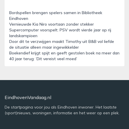
Bordspellen brengen spelers samen in Bibliotheek
Eindhoven
Vernieuwde Kia Niro voortaan zonder stekker
Supercomputer voorspelt: PSV wordt vierde jaar op rij
landskampioen
Door dit te verzwijgen maakt Timothy uit B&B vol liefde
de situatie alleen maar ingewikkelder
Boekendief krijgt spijt en geeft gestolen boek na meer dan
40 jaar terug: ‘Dit vereist veel moed’
EindhovenVandaag.nl
De startpagina voor jou als Eindhoven inwoner. Het laatste
(sport)nieuws, woningen, informatie en het weer op een plek.