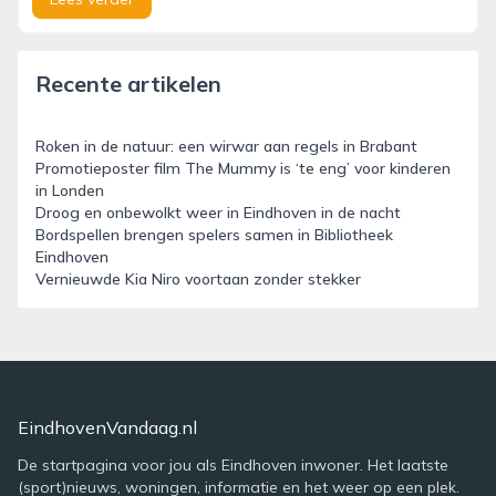
Recente artikelen
Roken in de natuur: een wirwar aan regels in Brabant
Promotieposter film The Mummy is ‘te eng’ voor kinderen
in Londen
Droog en onbewolkt weer in Eindhoven in de nacht
Bordspellen brengen spelers samen in Bibliotheek
Eindhoven
Vernieuwde Kia Niro voortaan zonder stekker
EindhovenVandaag.nl
De startpagina voor jou als Eindhoven inwoner. Het laatste
(sport)nieuws, woningen, informatie en het weer op een plek.