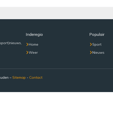
Inderegio
Populair
sport)nieuws,
Home
Sport
Weer
Nieuws
ouden –
Sitemap
-
Contact