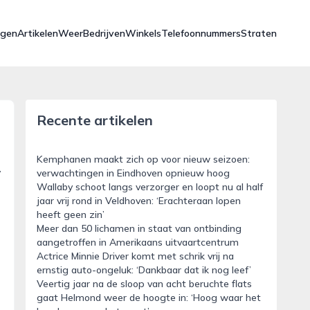
ngen
Artikelen
Weer
Bedrijven
Winkels
Telefoonnummers
Straten
Recente artikelen
Kemphanen maakt zich op voor nieuw seizoen:
y
verwachtingen in Eindhoven opnieuw hoog
Wallaby schoot langs verzorger en loopt nu al half
jaar vrij rond in Veldhoven: ‘Erachteraan lopen
heeft geen zin’
Meer dan 50 lichamen in staat van ontbinding
aangetroffen in Amerikaans uitvaartcentrum
Actrice Minnie Driver komt met schrik vrij na
ernstig auto-ongeluk: ‘Dankbaar dat ik nog leef’
Veertig jaar na de sloop van acht beruchte flats
gaat Helmond weer de hoogte in: ‘Hoog waar het