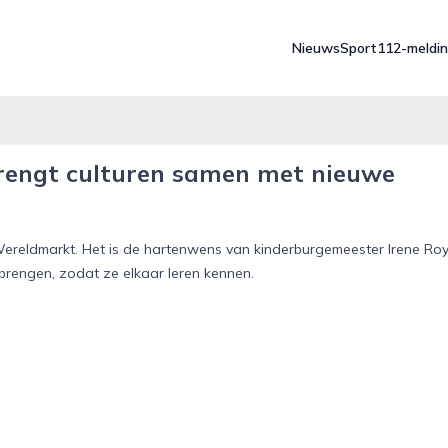
Nieuws
Sport
112-meldi
brengt culturen samen met nieuwe
s Wereldmarkt. Het is de hartenwens van kinderburgemeester Irene Ro
 brengen, zodat ze elkaar leren kennen.