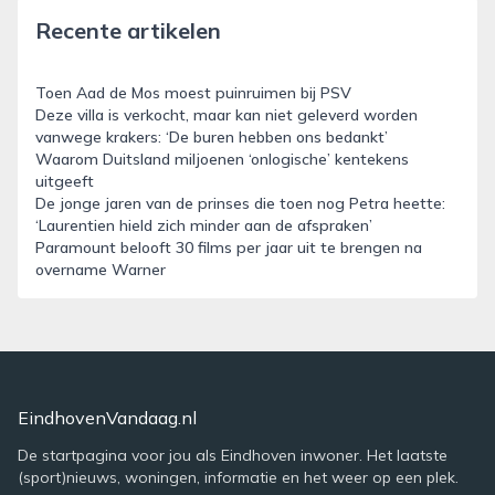
Recente artikelen
Toen Aad de Mos moest puinruimen bij PSV
Deze villa is verkocht, maar kan niet geleverd worden
vanwege krakers: ‘De buren hebben ons bedankt’
Waarom Duitsland miljoenen ‘onlogische’ kentekens
uitgeeft
De jonge jaren van de prinses die toen nog Petra heette:
‘Laurentien hield zich minder aan de afspraken’
Paramount belooft 30 films per jaar uit te brengen na
overname Warner
EindhovenVandaag.nl
De startpagina voor jou als Eindhoven inwoner. Het laatste
(sport)nieuws, woningen, informatie en het weer op een plek.