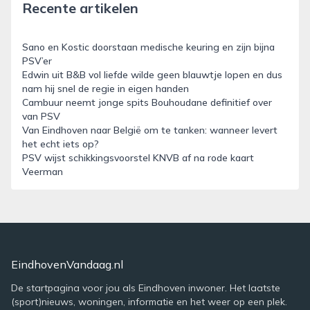
Recente artikelen
Sano en Kostic doorstaan medische keuring en zijn bijna
PSV’er
Edwin uit B&B vol liefde wilde geen blauwtje lopen en dus
nam hij snel de regie in eigen handen
Cambuur neemt jonge spits Bouhoudane definitief over
van PSV
Van Eindhoven naar België om te tanken: wanneer levert
het echt iets op?
PSV wijst schikkingsvoorstel KNVB af na rode kaart
Veerman
EindhovenVandaag.nl
De startpagina voor jou als Eindhoven inwoner. Het laatste
(sport)nieuws, woningen, informatie en het weer op een plek.